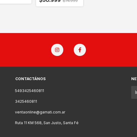
$50.999
$74.999
CONTACTÁNOS
NE
5493425460811
3425460811
ventaonline@gamati.com.ar
Ruta 11 KM 568, San Justo, Santa Fé