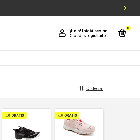
0
¡Hola!
Iniciá sesión
O podés registrarte
Ordenar
GRATIS
GRATIS