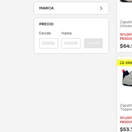
MARCA
Zapati
PRECIO
Unisex
Al 45
Desde
Hasta
15%OF
PRODU
APLICAR
$64
GRA
Zapatil
Topper
26631
15%OF
PRODU
$53