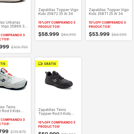
Zapatillas Topper Vigo
Zapatillas Topper Vigo
Kids 25872 25 Al 34
Kids 25871 25 Al 34
llas Urbanas
15%OFF COMPRANDO 3
15%OFF COMPRANDO 3
 Vigo 25869 36
PRODUCTOS!
PRODUCTOS!
$58.999
$53.999
$64.999
$64.999
F COMPRANDO 3
CTOS!
.999
$109.799
TIS
GRATIS
las Tenis
Zapatillas Tenis
 Rod II Kids
Topper Rod II Kids
26630
F COMPRANDO 3
15%OFF COMPRANDO 3
CTOS!
PRODUCTOS!
.799
$119.879