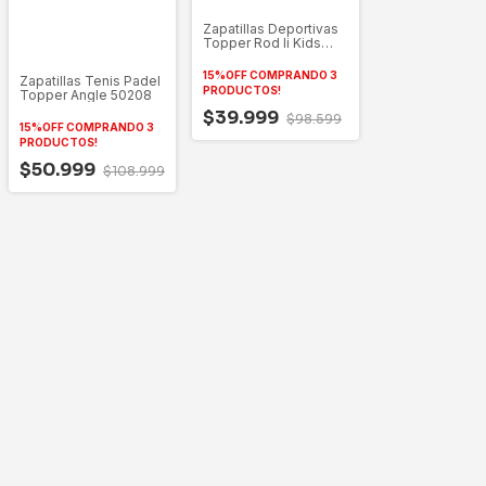
Zapatillas Deportivas
Topper Rod Ii Kids
26632
15%OFF COMPRANDO 3
Zapatillas Tenis Padel
PRODUCTOS!
Topper Angle 50208
$39.999
$98.599
15%OFF COMPRANDO 3
PRODUCTOS!
$50.999
$108.999