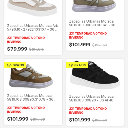
Zapatillas Urbanas Moleca
5816.108.30890.98841 - 36 Al
Zapatillas Urbanas Moleca Art:
40
5796.107.27922.103107 - 36 Al
40
2X1 TEMPORADA OTOÑO
INVIERNO
2X1 TEMPORADA OTOÑO
INVIERNO
$101.999
$197.159
$79.999
$184.615
GRATIS
GRATIS
Zapatillas Urbanas Moleca
Zapatillas Urbanas Moleca
5816.108.30890.31078 - 36 Al
5816.108.30890 - 36 Al 40
40
2X1 TEMPORADA OTOÑO
2X1 TEMPORADA OTOÑO
INVIERNO
INVIERNO
$101.999
$101.999
$197.159
$197.159