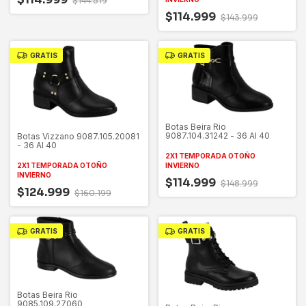
$144.519
$114.999
$143.999
GRATIS
GRATIS
Botas Beira Rio
9087.104.31242 - 36 Al 40
Botas Vizzano 9087.105.20081
- 36 Al 40
2X1 TEMPORADA OTOÑO
INVIERNO
2X1 TEMPORADA OTOÑO
INVIERNO
$114.999
$148.999
$124.999
$160.199
GRATIS
GRATIS
Botas Beira Rio
9085.109.27060