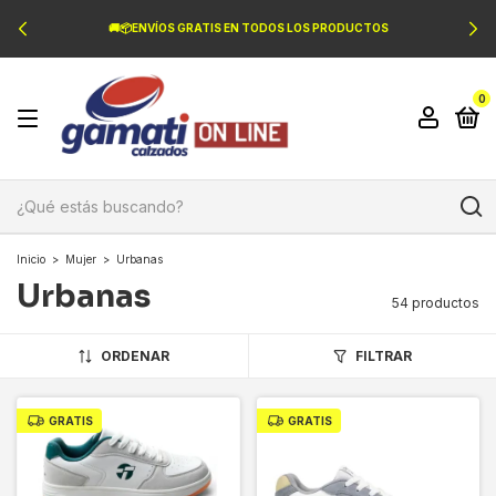
🚚📦ENVÍOS GRATIS EN TODOS LOS PRODUCTOS
0
Inicio
>
Mujer
>
Urbanas
Urbanas
54 productos
ORDENAR
FILTRAR
GRATIS
GRATIS