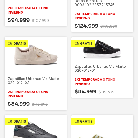
Botas Beira Rio
9093.102.23572.15745
2X1 TEMPORADA OTOÑO
INVIERNO
2X1 TEMPORADA OTOÑO
INVIERNO
$94.999
$107.999
$124.999
$173.999
GRATIS
GRATIS
Zapatillas Urbanas Via Marte
020-012-01
Zapatillas Urbanas Via Marte
2X1 TEMPORADA OTOÑO
020-012-03
INVIERNO
$84.999
$119.879
2X1 TEMPORADA OTOÑO
INVIERNO
$84.999
$119.879
GRATIS
GRATIS