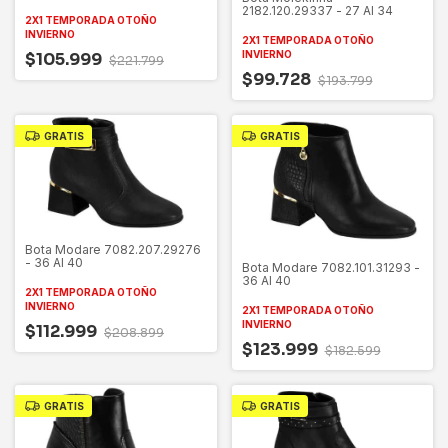
2182.120.29337 - 27 Al 34
2X1 TEMPORADA OTOÑO
INVIERNO
2X1 TEMPORADA OTOÑO
INVIERNO
$105.999
$221.799
$99.728
$193.799
GRATIS
GRATIS
Bota Modare 7082.207.29276
- 36 Al 40
Bota Modare 7082.101.31293 -
36 Al 40
2X1 TEMPORADA OTOÑO
INVIERNO
2X1 TEMPORADA OTOÑO
INVIERNO
$112.999
$208.899
$123.999
$182.599
GRATIS
GRATIS