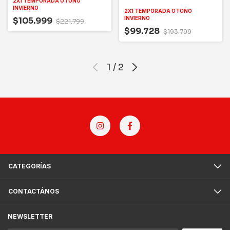
2X1 TEMPORADA OTOÑO
INVIERNO
2X1 TEMPORADA OTOÑO
INVIERNO
$105.999
$221.799
$99.728
$193.799
1
/
2
CATEGORÍAS
CONTACTÁNOS
NEWSLETTER