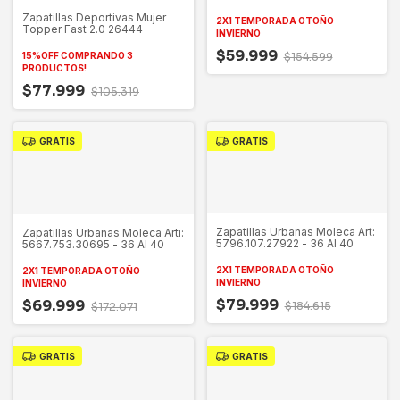
Al 40
Zapatillas Deportivas Mujer
2X1 TEMPORADA OTOÑO
Topper Fast 2.0 26444
INVIERNO
$59.999
15%OFF COMPRANDO 3
$154.599
PRODUCTOS!
$77.999
$105.319
GRATIS
GRATIS
Zapatillas Urbanas Moleca Art:
Zapatillas Urbanas Moleca Arti:
5796.107.27922 - 36 Al 40
5667.753.30695 - 36 Al 40
2X1 TEMPORADA OTOÑO
2X1 TEMPORADA OTOÑO
INVIERNO
INVIERNO
$79.999
$69.999
$184.615
$172.071
GRATIS
GRATIS