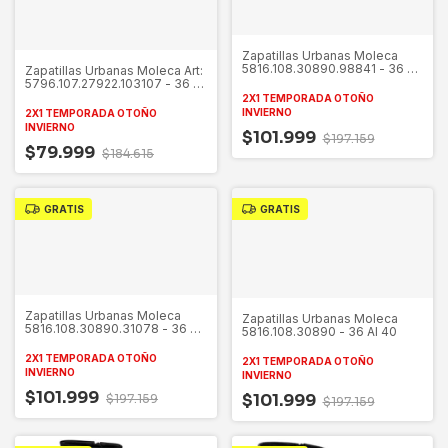
Zapatillas Urbanas Moleca
5816.108.30890.98841 - 36 Al
Zapatillas Urbanas Moleca Art:
40
5796.107.27922.103107 - 36 Al
40
2X1 TEMPORADA OTOÑO
INVIERNO
2X1 TEMPORADA OTOÑO
INVIERNO
$101.999
$197.159
$79.999
$184.615
GRATIS
GRATIS
Zapatillas Urbanas Moleca
Zapatillas Urbanas Moleca
5816.108.30890.31078 - 36 Al
5816.108.30890 - 36 Al 40
40
2X1 TEMPORADA OTOÑO
2X1 TEMPORADA OTOÑO
INVIERNO
INVIERNO
$101.999
$101.999
$197.159
$197.159