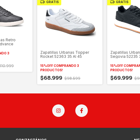
GRATIS
GRATIS
nas Retro
Advance
Zapatillas Urbanas Topper
Zapatillas Urba
NDO 3
Rocket 52363 35 Al 45
Segovia 52235 3
110.999
15%OFF COMPRANDO 3
15%OFF COMPRA
PRODUCTOS!
PRODUCTOS!
$68.999
$69.999
$98.599
$9