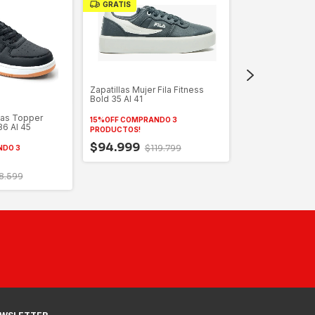
GRATIS
GRATIS
Zapatillas Mujer Fila Fitness
Bold 35 Al 41
Zapatillas Urba
Plato 36 Al 41
nas Topper
15%OFF COMPRANDO 3
6 Al 45
PRODUCTOS!
-
19
%
OFF
$94.999
$119.799
NDO 3
$70.599
$8
8.599