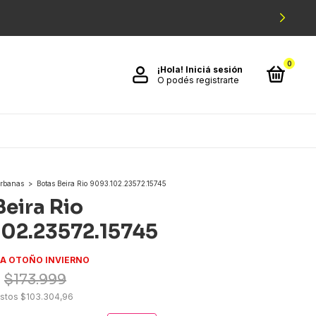
0
¡Hola!
Iniciá sesión
O podés registrarte
rbanas
>
Botas Beira Rio 9093.102.23572.15745
Beira Rio
02.23572.15745
A OTOÑO INVIERNO
$173.999
estos
$103.304,96