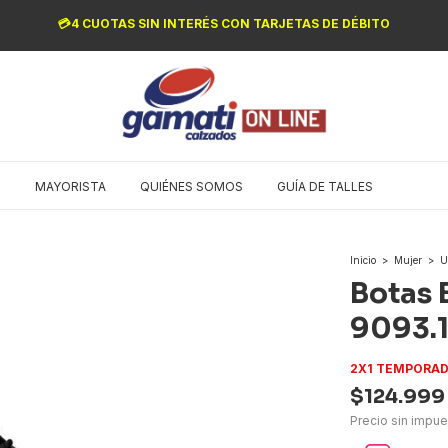
💳4 CUOTAS SIN INTERÉS CON TARJETAS DE DÉBITO
O
MAYORISTA
QUIÉNES SOMOS
GUÍA DE TALLES
Inicio
>
Mujer
>
U
Botas 
9093.1
2X1 TEMPORAD
$124.999
Precio sin impu