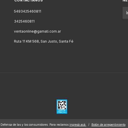
CONTACTÁNOS
NE
5493425460811
3425460811
ventaonline@gamati.com.ar
Ruta 11 KM 568, San Justo, Santa Fé
Defensa de las y los consumidores. Para reclamos
ingresá acá.
/
Botón de arrepentimiento