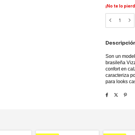
¡No te lo pier
Descripció
Son un model
brasileña Viz
confort en ca
caracteriza p
para looks c