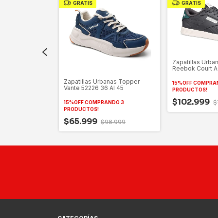
GRATIS
GRATIS
Zapatillas Urba
Reebok Court 
anas Topper
Zapatillas Urbanas Topper
15%OFF COMPRA
6 Al 45
Vante 52226 36 Al 45
PRODUCTOS!
$102.999
$
NDO 3
15%OFF COMPRANDO 3
PRODUCTOS!
$65.999
8.999
$98.999