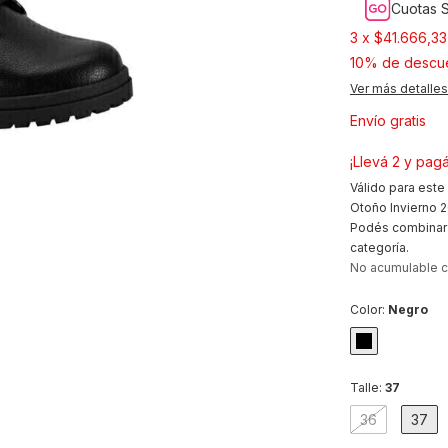
Cuotas S
3
x
$41.666,33
10% de descu
Ver más detalles
Envío gratis
¡Llevá 2 y pagá
Válido para este
Otoño Invierno 2
Podés combinar 
categoría.
No acumulable 
Color:
Negro
Talle:
37
36
37