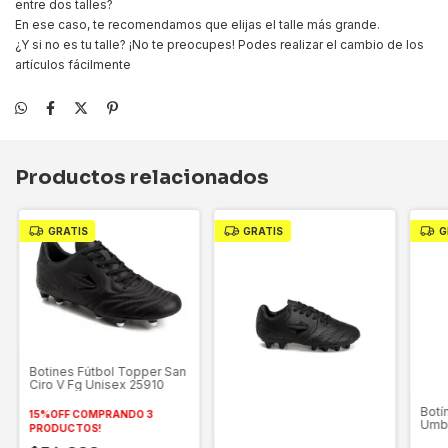
entre dos talles?
En ese caso, te recomendamos que elijas el talle más grande.
¿Y si no es tu talle? ¡No te preocupes! Podes realizar el cambio de los
artículos fácilmente
Productos relacionados
GRATIS
GRATIS
G
Botines Fútbol Topper San
Ciro V Fg Unisex 25910
Botí
15%OFF COMPRANDO 3
Umbr
PRODUCTOS!