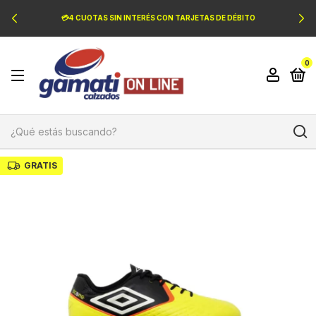
💳4 CUOTAS SIN INTERÉS CON TARJETAS DE DÉBITO
0
GRATIS