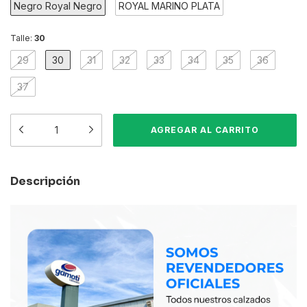
Negro Royal Negro
ROYAL MARINO PLATA
Talle:
30
29
30
31
32
33
34
35
36
37
Descripción