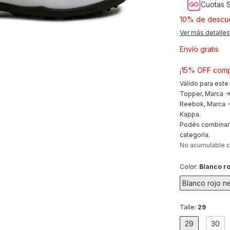
Cuotas S
10% de descu
Ver más detalles
Envío gratis
¡15% OFF comp
Válido para este
Topper, Marca ->
Reebok, Marca ->
Kappa.
Podés combinar 
categoría.
No acumulable 
Color:
Blanco r
Blanco rojo n
Talle:
29
29
30