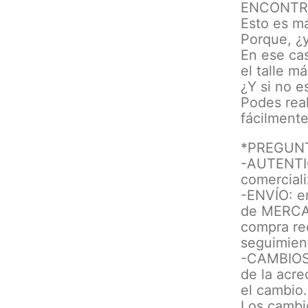
ENCONTR
Esto es má
Porque, ¿y
En ese ca
el talle m
¿Y si no e
Podes real
fácilment
*PREGUN
-AUTENTIC
comerciali
-ENVÍO: e
de MERCAD
compra rec
seguimient
-CAMBIOS: 
de la acre
el cambio.
Los cambi