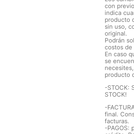
con previo
indica cua
producto d
sin uso, c
original.
Podrán sol
costos de
En caso qu
se encuent
necesites,
producto d
-STOCK: 
STOCK!
-FACTURA:
final. Con
facturas.
-PAGOS: p