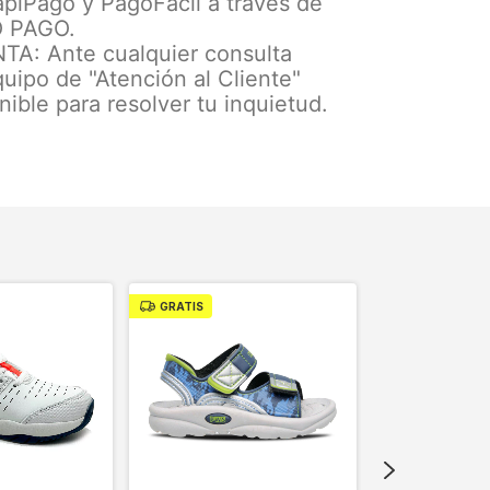
apiPago y PagoFácil a través de
 PAGO.
A: Ante cualquier consulta
uipo de "Atención al Cliente"
nible para resolver tu inquietud.
GRATIS
GRATIS