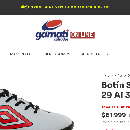
🚚📦ENVÍOS GRATIS EN TODOS LOS PRODUCTOS
O
MAYORISTA
QUIÉNES SOMOS
GUÍA DE TALLES
Inicio
>
Niños
>
D
Botín 
29 Al 
15%OFF COMPR
$61.999
Precio sin impu