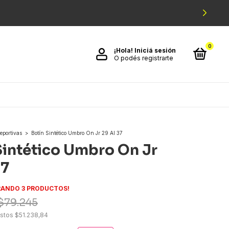
0
¡Hola!
Iniciá sesión
O podés registrarte
eportivas
>
Botín Sintético Umbro On Jr 29 Al 37
Sintético Umbro On Jr
37
ANDO 3 PRODUCTOS!
$79.245
estos
$51.238,84