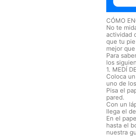
CÓMO EN
No te mida
actividad 
que tu pi
mejor que 
Para sabe
los siguie
1. MEDÍ 
Coloca un 
uno de los
Pisa el pa
pared.
Con un lá
llega el d
En el pape
hasta el b
nuestra gu