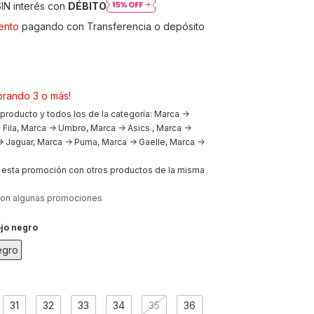
IN interés con
DÉBITO
ento
pagando con Transferencia o depósito
rando 3 o más!
 producto y todos los de la categoría: Marca ->
 Fila, Marca -> Umbro, Marca -> Asics , Marca ->
 Jaguar, Marca -> Puma, Marca -> Gaelle, Marca ->
esta promoción con otros productos de la misma
con algunas promociones
ojo negro
egro
31
32
33
34
35
36