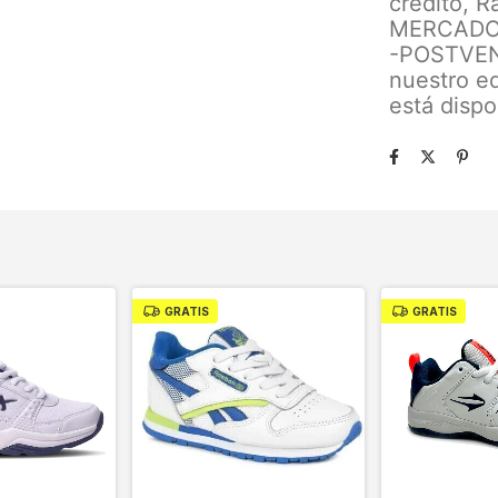
crédito, R
MERCADO
-POSTVENT
nuestro eq
está dispo
GRATIS
GRATIS