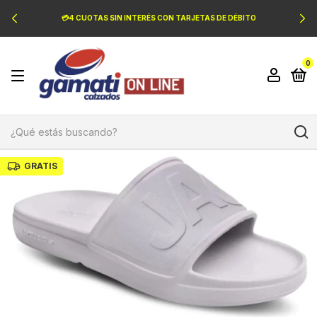
💳4 CUOTAS SIN INTERÉS CON TARJETAS DE DÉBITO
0
GRATIS