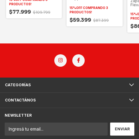
Zapa
46
PRODUCTOS!
Flex
15%OFF COMPRANDO 3
$77.999
$109.799
PRODUCTOS!
15%O
PRO
$59.399
$87.399
$8
CATEGORÍAS
CONTACTÁNOS
NEWSLETTER