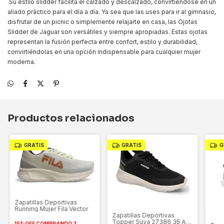
Su estilo slidder facilita el calzado y descalzado, convirtiéndose en un
aliado práctico para el día a día. Ya sea que las uses para ir al gimnasio,
disfrutar de un picnic o simplemente relajarte en casa, las Ojotas
Slidder de Jaguar son versátiles y siempre apropiadas. Estas ojotas
representan la fusión perfecta entre confort, estilo y durabilidad,
convirtiéndolas en una opción indispensable para cualquier mujer
moderna.
Productos relacionados
GRATIS
GRATIS
G
Zapatillas Deportivas
Running Mujer Fila Vector
Zapatillas Deportivas
Topper Suva 27386 35 Al
15%OFF COMPRANDO 3