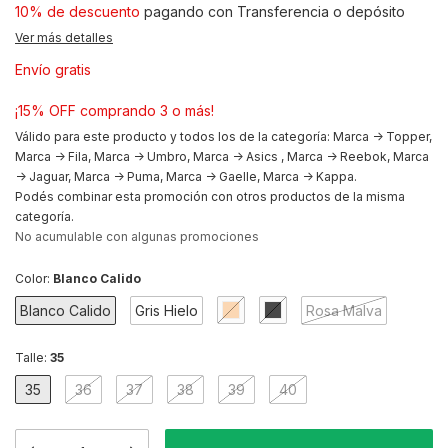
10% de descuento
pagando con Transferencia o depósito
Ver más detalles
Envío gratis
¡15% OFF comprando 3 o más!
Válido para este producto y todos los de la categoría: Marca -> Topper,
Marca -> Fila, Marca -> Umbro, Marca -> Asics , Marca -> Reebok, Marca
-> Jaguar, Marca -> Puma, Marca -> Gaelle, Marca -> Kappa.
Podés combinar esta promoción con otros productos de la misma
categoría.
No acumulable con algunas promociones
Color:
Blanco Calido
Blanco Calido
Gris Hielo
Rosa Malva
Talle:
35
35
36
37
38
39
40