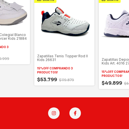
 Colegial Blanco
rcer Kids 21884
NDO 3
Zapatillas Tenis Topper Rod II
9.999
Zapatillas Depo
Kids 26631
Kids Art. 4016 2
15%OFF COMPRANDO 3
15%OFF COMPRA
PRODUCTOS!
PRODUCTOS!
$53.799
$119.879
$49.899
$5