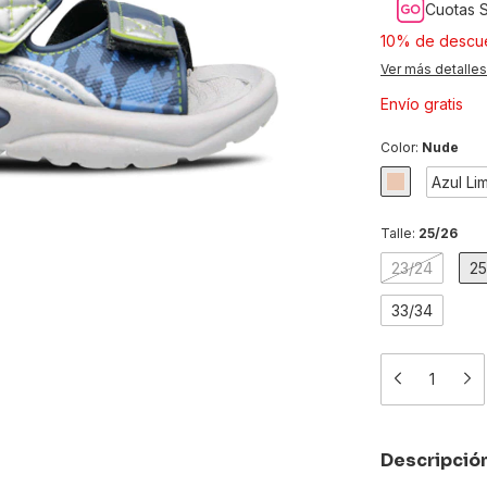
Cuotas S
10% de descu
Ver más detalles
Envío gratis
Color:
Nude
Azul Li
Talle:
25/26
23/24
25
33/34
Descripció