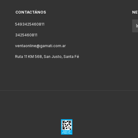
CONTACTÁNOS
NE
5493425460811
3425460811
ventaonline@gamati.com.ar
Ruta 11 KM 568, San Justo, Santa Fé