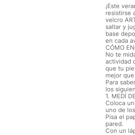
¡Este ver
resistirse
velcro ART
saltar y j
base depo
en cada a
CÓMO EN
No te mida
actividad 
que tu pi
mejor que 
Para sabe
los siguie
1. MEDÍ 
Coloca un 
uno de los
Pisa el pa
pared.
Con un lá