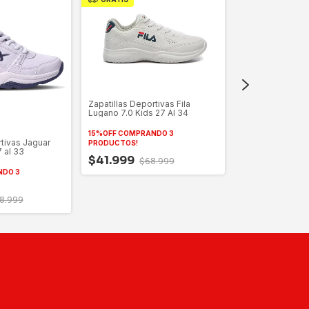
GRATIS
Zapatillas Deportivas Fila
Lugano 7.0 Kids 27 Al 34
15%OFF COMPRANDO 3
rtivas Jaguar
PRODUCTOS!
Zapatillas Tenis
7 al 33
$41.999
Kids 26630
$68.999
NDO 3
15%OFF COMPRAN
PRODUCTOS!
8.999
$50.999
$7