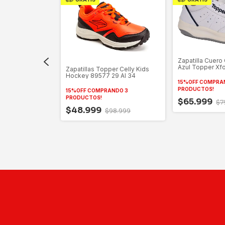
Zapatilla Cuero
Azul Topper Xfo
Zapatillas Topper Celly Kids
Hockey 89577 29 Al 34
15%OFF COMPRA
PRODUCTOS!
15%OFF COMPRANDO 3
PRODUCTOS!
$65.999
$7
Mutant Jr 29 Al
$48.999
$98.999
NDO 3
9.999