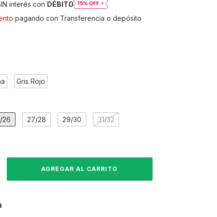
IN interés con
DÉBITO
ento
pagando con Transferencia o depósito
ma
Gris Rojo
/26
27/28
29/30
31/32
n