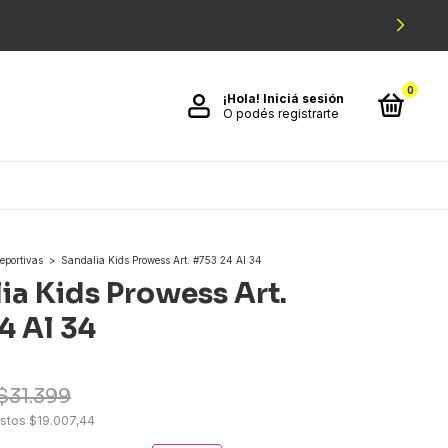
0
¡Hola!
Iniciá sesión
O podés registrarte
eportivas
>
Sandalia Kids Prowess Art. #753 24 Al 34
ia Kids Prowess Art.
4 Al 34
$31.399
estos
$19.007,44