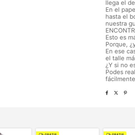
llega el d
En el pape
hasta el b
nuestra gu
ENCONTR
Esto es má
Porque, ¿y
En ese ca
el talle m
¿Y si no e
Podes real
fácilmente
GRATIS
GRATIS