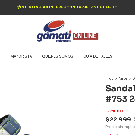
💳4 CUOTAS SIN INTERÉS CON TARJETAS DE DÉBITO
O
MAYORISTA
QUIÉNES SOMOS
GUÍA DE TALLES
Inicio
>
Niños
>
D
Sandal
#753 2
-
27
%
OFF
$22.999
Precio sin impu