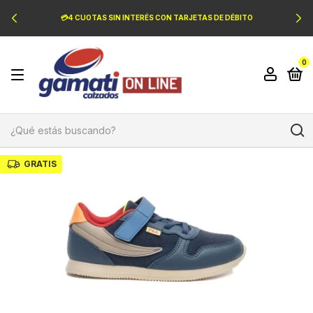
💳4 CUOTAS SIN INTERÉS CON TARJETAS DE DÉBITO
0
GRATIS