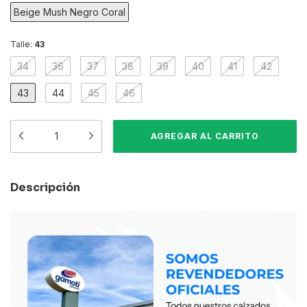
Beige Mush Negro Coral
Talle:
43
34
36
37
38
39
40
41
42
43
44
45
46
Descripción