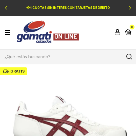
💳4 CUOTAS SIN INTERÉS CON TARJETAS DE DÉBITO
0
GRATIS