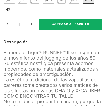
38.5
39
40
40.5
41
41.5
42.5
43
Descripción
El modelo Tiger® RUNNER™ II se inspira en
el movimiento del jogging de los años 80.
Su estética nostálgica presenta adornos
modernos, como materiales actualizados y
propiedades de amortiguación.
La estética tradicional de las zapatillas de
carreras toma prestados varios matices de
las siluetas archivadas OHAIO y X-CALIBER.
CÓMO ENCONTRAR TU TALLE
No te midas el pie por la mañana, porque la