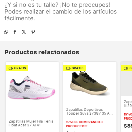
¿Y si no es tu talle? ¡No te preocupes!
Podes realizar el cambio de los artículos
fácilmente.
Productos relacionados
GRATIS
GRATIS
G
Zapa
Iii 2
Zapatillas Deportivas
Topper Suva 27387 35 Al
15%O
44
PRO
Zapatillas Mujer Fila Tenis
15%OFF COMPRANDO 3
Float Acer 37 Al 41
$8
PRODUCTOS!