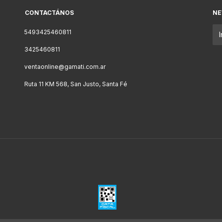
CONTACTÁNOS
NE
5493425460811
3425460811
ventaonline@gamati.com.ar
Ruta 11 KM 568, San Justo, Santa Fé