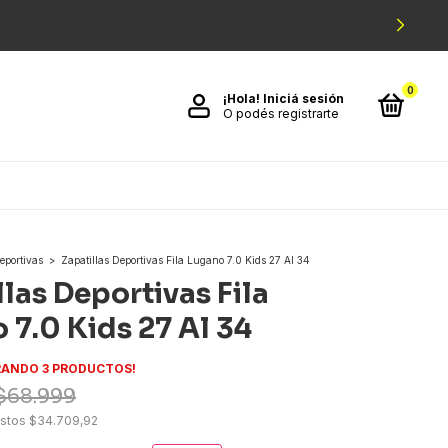
0
¡Hola!
Iniciá sesión
O podés registrarte
eportivas
>
Zapatillas Deportivas Fila Lugano 7.0 Kids 27 Al 34
llas Deportivas Fila
 7.0 Kids 27 Al 34
ANDO 3 PRODUCTOS!
$68.999
estos
$34.709,92