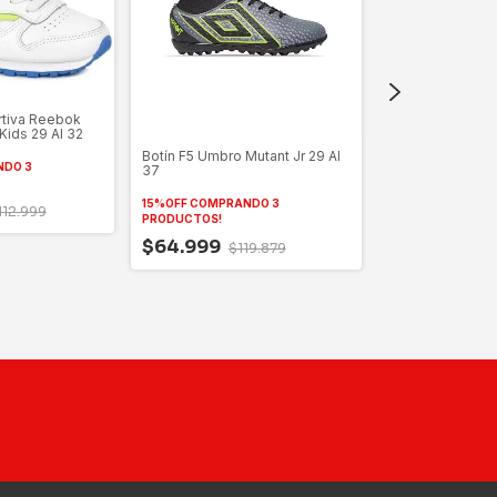
Zapatillas Toppe
Hockey 89577 2
rtiva Reebok
Kids 29 Al 32
15%OFF COMPRAN
PRODUCTOS!
Botín F5 Umbro Mutant Jr 29 Al
NDO 3
37
$48.999
$9
15%OFF COMPRANDO 3
112.999
PRODUCTOS!
$64.999
$119.879