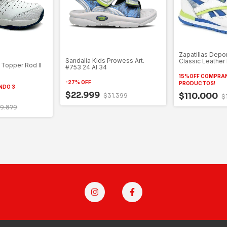
Zapatillas Depo
Sandalia Kids Prowess Art.
Classic Leather 
 Topper Rod II
#753 24 Al 34
15%OFF COMPRA
-
27
%
OFF
PRODUCTOS!
NDO 3
$22.999
$110.000
$31.399
$
19.879