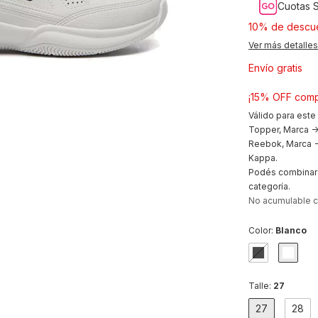
Cuotas S
10% de descu
Ver más detalles
Envío gratis
¡15% OFF comp
Válido para este
Topper, Marca ->
Reebok, Marca ->
Kappa.
Podés combinar 
categoría.
No acumulable 
Color:
Blanco
Talle:
27
27
28