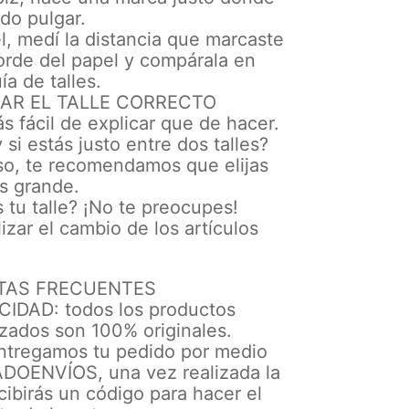
edo pulgar.
l, medí la distancia que marcaste
orde del papel y compárala en
ía de talles.
AR EL TALLE CORRECTO
s fácil de explicar que de hacer.
 si estás justo entre dos talles?
so, te recomendamos que elijas
ás grande.
s tu talle? ¡No te preocupes!
izar el cambio de los artículos
e
TAS FRECUENTES
IDAD: todos los productos
zados son 100% originales.
ntregamos tu pedido por medio
OENVÍOS, una vez realizada la
ibirás un código para hacer el