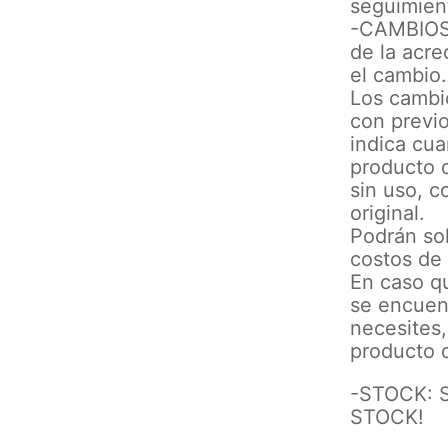
seguimient
-CAMBIOS: 
de la acre
el cambio.
Los cambi
con previo
indica cua
producto d
sin uso, c
original.
Podrán sol
costos de
En caso qu
se encuent
necesites,
producto d
-STOCK: 
STOCK!