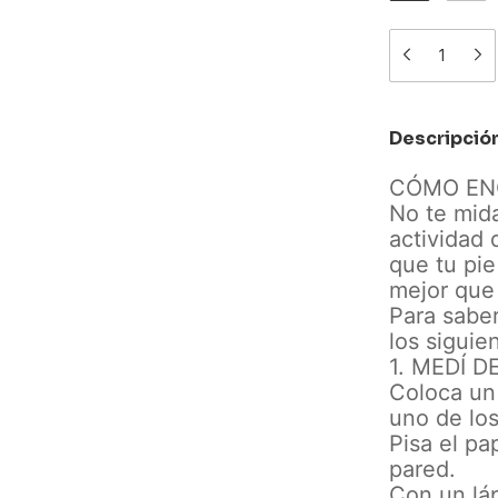
Descripció
CÓMO EN
No te mida
actividad 
que tu pi
mejor que 
Para sabe
los siguie
1. MEDÍ 
Coloca un 
uno de los
Pisa el pa
pared.
Con un lá