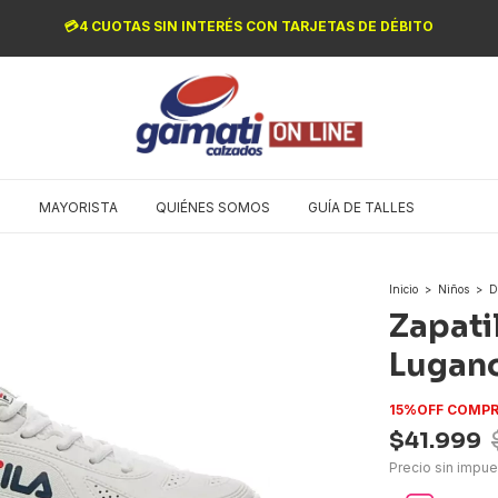
💳4 CUOTAS SIN INTERÉS CON TARJETAS DE DÉBITO
O
MAYORISTA
QUIÉNES SOMOS
GUÍA DE TALLES
Inicio
>
Niños
>
D
Zapati
Lugano
15%OFF COMPR
$41.999
Precio sin impu