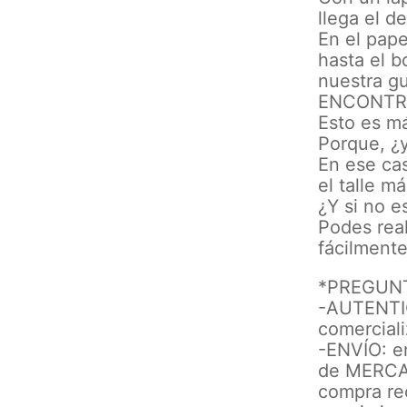
llega el d
En el pape
hasta el b
nuestra gu
ENCONTR
Esto es má
Porque, ¿y
En ese ca
el talle m
¿Y si no e
Podes real
fácilment
*PREGUN
-AUTENTIC
comerciali
-ENVÍO: e
de MERCAD
compra rec