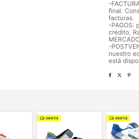
-FACTURA:
final. Con
facturas.
-PAGOS: p
crédito, R
MERCADO
-POSTVENT
nuestro eq
está dispo
GRATIS
GRATIS