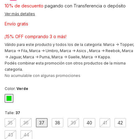
10% de descuento
pagando con Transferencia o depósito
Ver más detalles
Envío gratis
¡15% OFF comprando 3 o más!
Válido para este producto y todos los de la categoría: Marca -> Topper,
Marca -> Fila, Marca -> Umbro, Marca -> Asics , Marca -> Reebok, Marca
-> Jaguar, Marca -> Puma, Marca -> Gaelle, Marca -> Kappa.
Podés combinar esta promoción con otros productos de la misma
categoría.
No acumulable con algunas promociones
Color:
Verde
Talle:
37
35
36
37
38
39
40
41
42
43
44