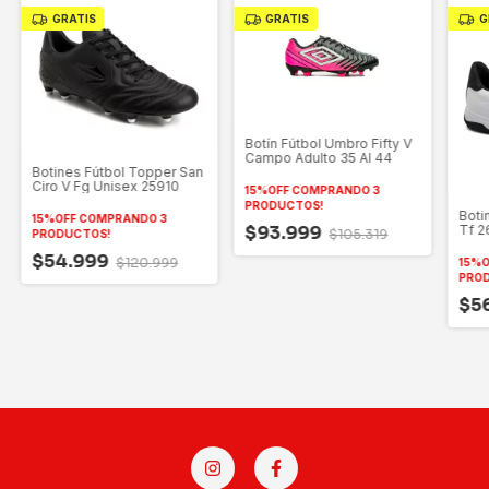
GRATIS
GRATIS
G
Botín Fútbol Umbro Fifty V
Campo Adulto 35 Al 44
Botines Fútbol Topper San
Ciro V Fg Unisex 25910
15%OFF COMPRANDO 3
PRODUCTOS!
Boti
15%OFF COMPRANDO 3
Tf 2
$93.999
$105.319
PRODUCTOS!
$54.999
$120.999
15%O
PRO
$5