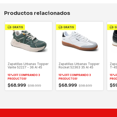
Productos relacionados
GRATIS
GRATIS
G
Zapatillas Urbanas Topper
Zapatillas Urbanas Topper
Zapa
Vante 52227 - 36 Al 45
Rocket 52363 35 Al 45
T-45
15%OFF COMPRANDO 3
15%OFF COMPRANDO 3
15%O
PRODUCTOS!
PRODUCTOS!
PRO
$68.999
$68.999
$5
$98.999
$98.599