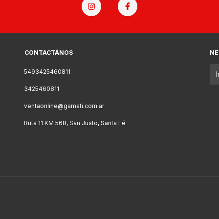
CONTACTÁNOS
NE
5493425460811
3425460811
ventaonline@gamati.com.ar
Ruta 11 KM 568, San Justo, Santa Fé