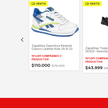
GRATIS
GRATIS
er Celly Kids
29 Al 34
Zapatillas Deportiva Reebok
NDO 3
Zapatillas Toppe
Classic Leather Kids 29 Al 32
26320- Nuevas
15%OFF COMPRANDO 3
98.999
15%OFF COMPRA
PRODUCTOS!
PRODUCTOS!
$110.000
$112.999
$43.999
$8