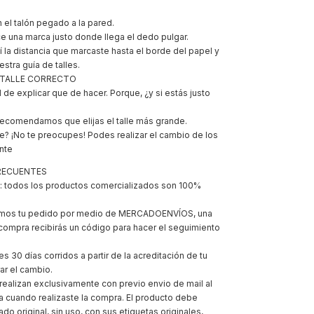
n el talón pegado a la pared.
ce una marca justo donde llega el dedo pulgar.
í la distancia que marcaste hasta el borde del papel y
stra guía de talles.
 TALLE CORRECTO
l de explicar que de hacer. Porque, ¿y si estás justo
recomendamos que elijas el talle más grande.
lle? ¡No te preocupes! Podes realizar el cambio de los
ente
RECUENTES
todos los productos comercializados son 100%
amos tu pedido por medio de MERCADOENVÍOS, una
 compra recibirás un código para hacer el seguimiento
 30 días corridos a partir de la acreditación de tu
ar el cambio.
ealizan exclusivamente con previo envio de mail al
a cuando realizaste la compra. El producto debe
do original, sin uso, con sus etiquetas originales,