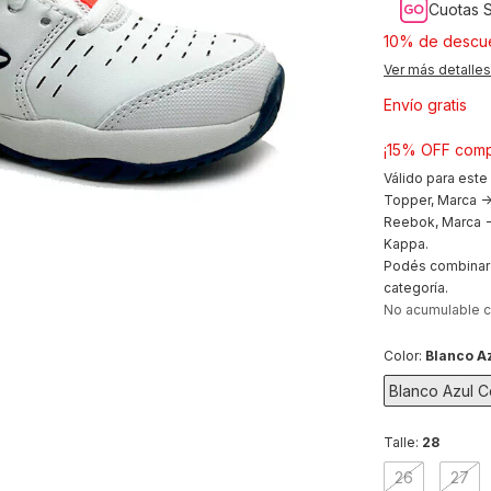
Cuotas S
10% de descu
Ver más detalles
Envío gratis
¡15% OFF comp
Válido para este
Topper, Marca ->
Reebok, Marca ->
Kappa.
Podés combinar 
categoría.
No acumulable 
Color:
Blanco Az
Blanco Azul C
Talle:
28
26
27