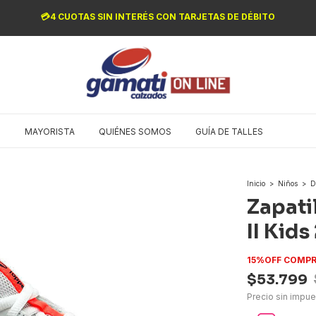
💳4 CUOTAS SIN INTERÉS CON TARJETAS DE DÉBITO
O
MAYORISTA
QUIÉNES SOMOS
GUÍA DE TALLES
Inicio
>
Niños
>
D
Zapati
II Kids
15%OFF COMPR
$53.799
Precio sin impu