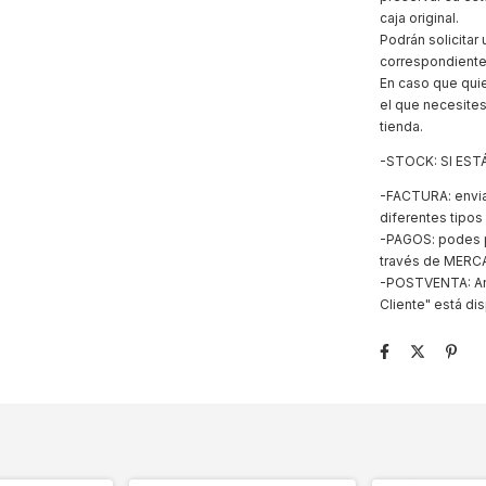
caja original.
Podrán solicita
correspondiente
En caso que quie
el que necesites
tienda.
-STOCK: SI ES
-FACTURA: envia
diferentes tipos
-PAGOS: podes pa
través de MERC
-POSTVENTA: Ant
Cliente" está dis