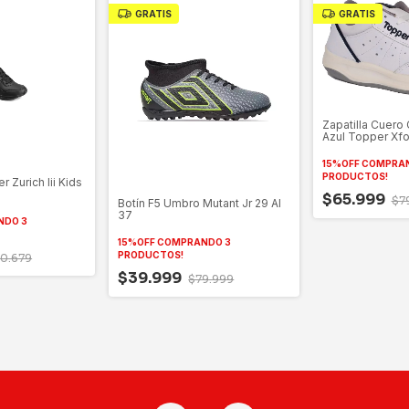
GRATIS
GRATIS
Zapatilla Cuero 
Azul Topper Xfo
15%OFF COMPRA
PRODUCTOS!
r Zurich Iii Kids
!
$65.999
$7
Botín F5 Umbro Mutant Jr 29 Al
37
NDO 3
15%OFF COMPRANDO 3
PRODUCTOS!
0.679
$39.999
$79.999