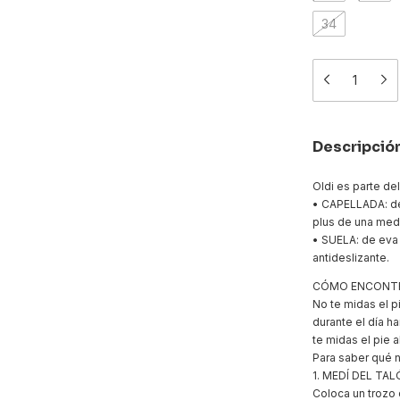
34
Descripció
Oldi es parte del
• CAPELLADA: de 
plus de una medi
• SUELA: de eva
antideslizante.
CÓMO ENCONTR
No te midas el p
durante el día h
te midas el pie a
Para saber qué n
1. MEDÍ DEL TA
Coloca un trozo