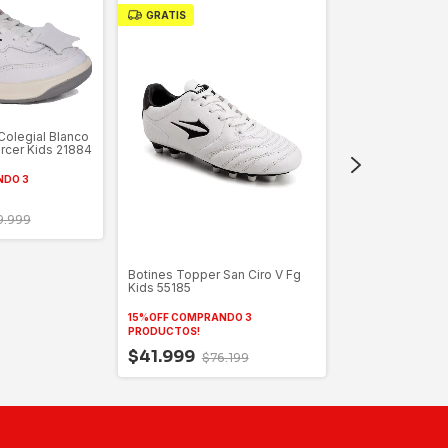
GRATIS
GRATIS
Colegial Blanco
rcer Kids 21884
Zapatillas Deport
NDO 3
Lugano 7.0 Kids 
9.999
15%OFF COMPRAN
PRODUCTOS!
$41.999
$68
Botines Topper San Ciro V Fg
Kids 55185
15%OFF COMPRANDO 3
PRODUCTOS!
$41.999
$76.199