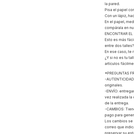
la pared.
Pisa el papel co
Con un lápiz, ha
En el papel, med
compárala en nue
ENCONTRAR EL
Esto es más fáci
entre dos talles?
En ese caso, te 
¿Y si no es tu ta
artículos fácilm
*PREGUNTAS F
-AUTENTICIDAD: 
originales.
-ENVÍO: entreg
vez realizada la
de la entrega.
-CAMBIOS: Tienes
pago para gener
Los cambios se r
correo que indic
preservar su esta