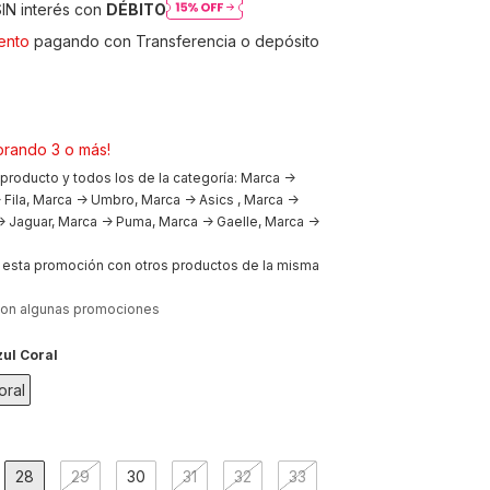
IN interés con
DÉBITO
ento
pagando con Transferencia o depósito
rando 3 o más!
 producto y todos los de la categoría: Marca ->
 Fila, Marca -> Umbro, Marca -> Asics , Marca ->
 Jaguar, Marca -> Puma, Marca -> Gaelle, Marca ->
esta promoción con otros productos de la misma
con algunas promociones
ul Coral
oral
28
29
30
31
32
33