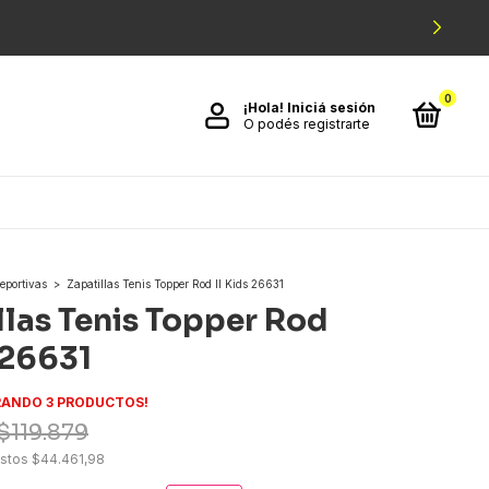
0
¡Hola!
Iniciá sesión
O podés registrarte
eportivas
>
Zapatillas Tenis Topper Rod II Kids 26631
llas Tenis Topper Rod
 26631
ANDO 3 PRODUCTOS!
$119.879
estos
$44.461,98