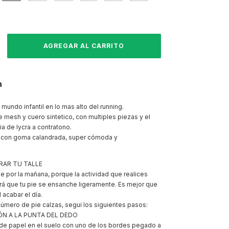
n
 mundo infantil en lo mas alto del running.
mesh y cuero sintetico, con multiples piezas y el
a de lycra a contratono.
 con goma calandrada, super cómoda y
AR TU TALLE
ie por la mañana, porque la actividad que realices
ará que tu pie se ensanche ligeramente. Es mejor que
l acabar el día.
úmero de pie calzas, segui los siguientes pasos:
LÓN A LA PUNTA DEL DEDO
 de papel en el suelo con uno de los bordes pegado a