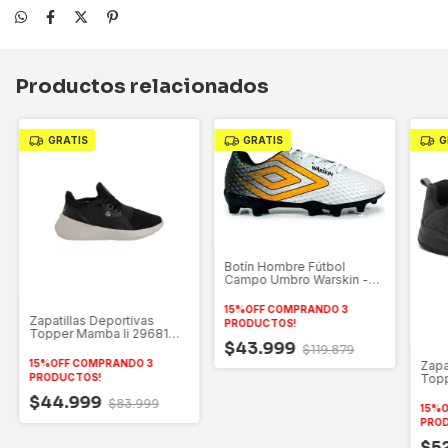
Productos relacionados
GRATIS
GRATIS
G
Botín Hombre Fútbol
Campo Umbro Warskin -
38 Al 45
15%OFF COMPRANDO 3
Zapatillas Deportivas
PRODUCTOS!
Topper Mamba Ii 29681
$43.999
-35 Al 45
$119.879
15%OFF COMPRANDO 3
Zapa
PRODUCTOS!
Topp
$44.999
$83.999
15%O
PRO
$5