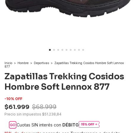
Inicio
>
Hombre
>
Deportivas
>
Zapatillas Trekking Cosidos Hombre Soft Lennox
877
Zapatillas Trekking Cosidos
Hombre Soft Lennox 877
-
10
%
OFF
$61.999
$68.999
Precio sin impuestos
$51.238,84
Cuotas SIN interés con
DÉBITO