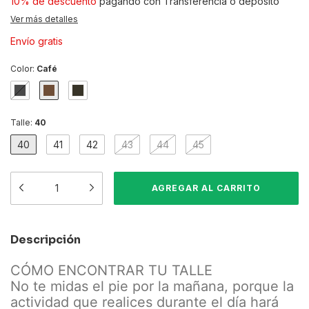
10% de descuento
pagando con Transferencia o depósito
Ver más detalles
Envío gratis
Color:
Café
Talle:
40
40
41
42
43
44
45
Descripción
CÓMO ENCONTRAR TU TALLE
No te midas el pie por la mañana, porque la
actividad que realices durante el día hará