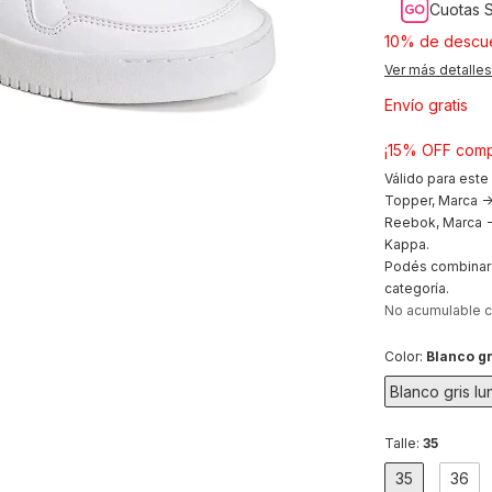
Cuotas S
10% de descu
Ver más detalles
Envío gratis
¡15% OFF comp
Válido para este
Topper, Marca ->
Reebok, Marca ->
Kappa.
Podés combinar 
categoría.
No acumulable 
Color:
Blanco gr
Blanco gris lu
Talle:
35
35
36