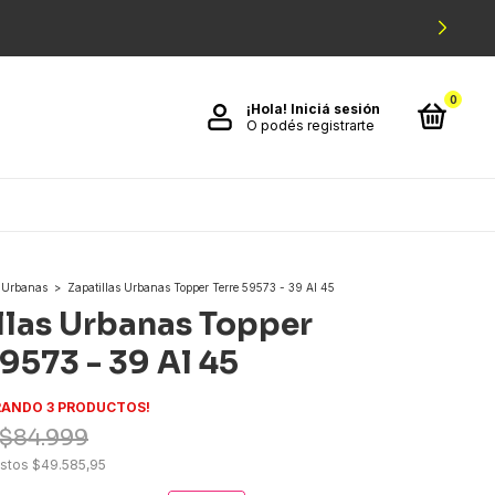
0
¡Hola!
Iniciá sesión
O podés registrarte
Urbanas
>
Zapatillas Urbanas Topper Terre 59573 - 39 Al 45
llas Urbanas Topper
59573 - 39 Al 45
ANDO 3 PRODUCTOS!
$84.999
estos
$49.585,95