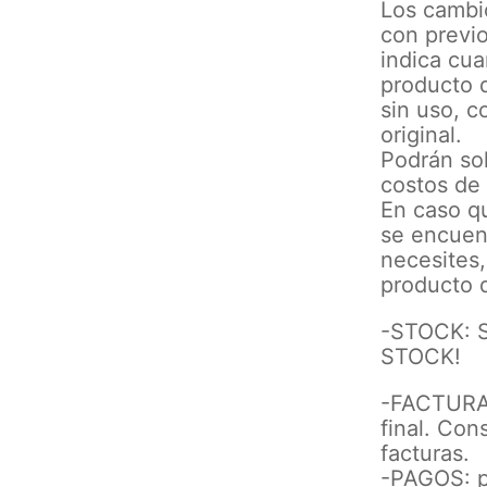
Los cambi
con previo
indica cua
producto d
sin uso, c
original.
Podrán sol
costos de
En caso qu
se encuent
necesites,
producto d
-STOCK: 
STOCK!
-FACTURA:
final. Con
facturas.
-PAGOS: p