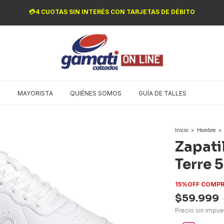
💳4 CUOTAS SIN INTERÉS CON TARJETAS DE DÉBITO
O
MAYORISTA
QUIÉNES SOMOS
GUÍA DE TALLES
Inicio
>
Hombre
>
Zapati
Terre 
15%OFF COMPR
$59.999
Precio sin impu