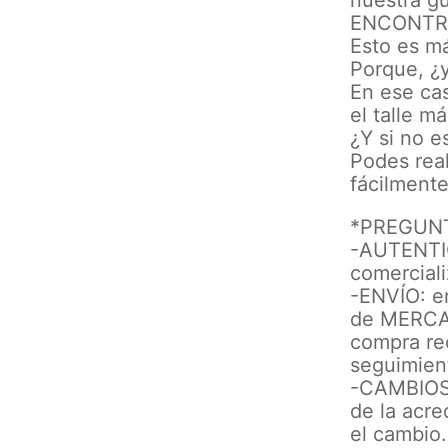
nuestra gu
ENCONTR
Esto es má
Porque, ¿y
En ese ca
el talle m
¿Y si no e
Podes real
fácilment
*PREGUN
-AUTENTIC
comerciali
-ENVÍO: e
de MERCAD
compra rec
seguimient
-CAMBIOS: 
de la acre
el cambio.