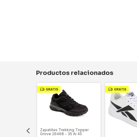
Productos relacionados
GRATIS
GRATIS
nas Hombre Fila
Zapatillas Trekking Topper
Al 46
Grove 26468 - 35 Al 45