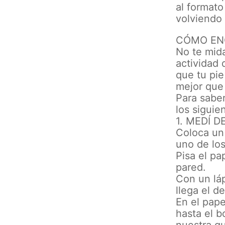
al formato
volviendo 
CÓMO EN
No te mida
actividad 
que tu pi
mejor que 
Para sabe
los siguie
1. MEDÍ 
Coloca un 
uno de los
Pisa el pa
pared.
Con un lá
llega el d
En el pape
hasta el b