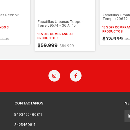
anas Reebok
Zapatillas Urba
e
Temple 29672 -
Zapatillas Urbanas Topper
Terre 59574 - 36 Al 45
NDO 3
15%OFF COMPRA
PRODUCTOS!
15%OFF COMPRANDO 3
$73.999
PRODUCTOS!
2.999
$9
$59.999
$84.999
CONTACTÁNOS
NE
5493425460811
3425460811