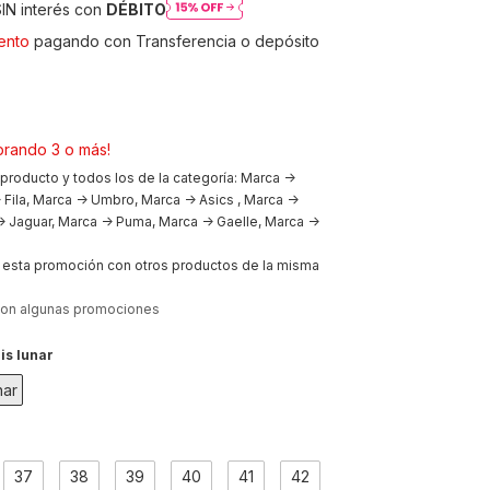
IN interés con
DÉBITO
ento
pagando con Transferencia o depósito
rando 3 o más!
 producto y todos los de la categoría: Marca ->
 Fila, Marca -> Umbro, Marca -> Asics , Marca ->
 Jaguar, Marca -> Puma, Marca -> Gaelle, Marca ->
esta promoción con otros productos de la misma
con algunas promociones
is lunar
nar
37
38
39
40
41
42