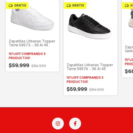
GRATIS
GRATIS
G
Zapatillas Urbanas Topper
Terre 59573 - 39 Al 45
Zapa
Vant
15%OFF COMPRANDO 3
PRODUCTOS!
15%O
PRO
$59.999
Zapatillas Urbanas Topper
$84.999
Terre 59574 - 36 Al 45
$6
15%OFF COMPRANDO 3
PRODUCTOS!
$59.999
$84.999