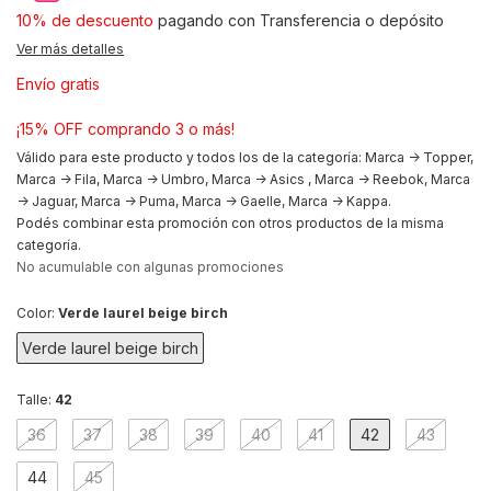
10% de descuento
pagando con Transferencia o depósito
Ver más detalles
Envío gratis
¡15% OFF comprando 3 o más!
Válido para este producto y todos los de la categoría: Marca -> Topper,
Marca -> Fila, Marca -> Umbro, Marca -> Asics , Marca -> Reebok, Marca
-> Jaguar, Marca -> Puma, Marca -> Gaelle, Marca -> Kappa.
Podés combinar esta promoción con otros productos de la misma
categoría.
No acumulable con algunas promociones
Color:
Verde laurel beige birch
Verde laurel beige birch
Talle:
42
36
37
38
39
40
41
42
43
44
45