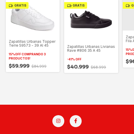
GRATIS
GRATIS
G
Zapa
Fila
Zapatillas Urbanas Topper
Terre 59573 - 39 Al 45
Zapatillas Urbanas Livianas
15%O
Rave #806 35 A 45
PRO
15%OFF COMPRANDO 3
PRODUCTOS!
-
41
%
OFF
$9
$59.999
$40.999
$84.999
$68.999